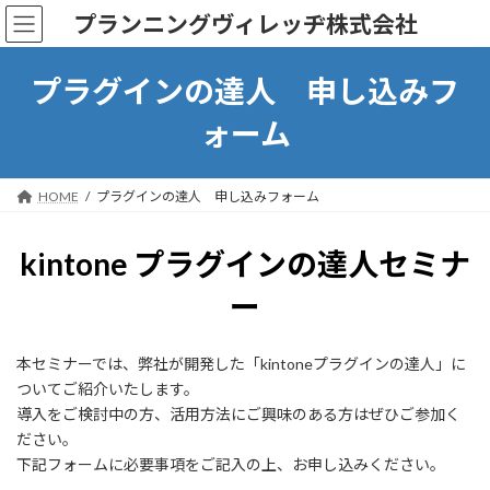
コ
ナ
プランニングヴィレッヂ株式会社
ン
ビ
テ
ゲ
ン
ー
プラグインの達人 申し込みフ
ツ
シ
へ
ョ
ォーム
ス
ン
キ
に
ッ
移
HOME
プラグインの達人 申し込みフォーム
プ
動
kintone プラグインの達人セミナ
ー
本セミナーでは、弊社が開発した「kintoneプラグインの達人」に
ついてご紹介いたします。
導入をご検討中の方、活用方法にご興味のある方はぜひご参加く
ださい。
下記フォームに必要事項をご記入の上、お申し込みください。